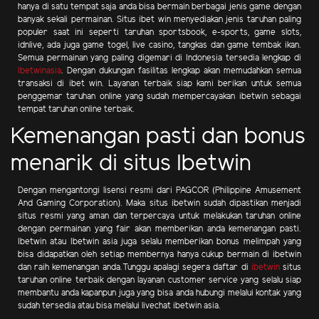
hanya di satu tempat saja anda bisa bermain berbagai jenis game dengan
banyak sekali permainan. Situs ibet win menyediakan jenis taruhan paling
populer saat ini seperti taruhan sportsbook, e-sports, game slots,
idnlive, ada juga game togel, live casino, tangkas dan game tembak ikan.
Semua permainan yang paling digemari di Indonesia tersedia lengkap di
Ibetwinasia
. Dengan dukungan fasilitas lengkap akan memudahkan semua
transaksi di ibet win. Layanan terbaik siap kami berikan untuk semua
penggemar taruhan online yang sudah mempercayakan ibetwin sebagai
tempat taruhan online terbaik.
Kemenangan pasti dan bonus
menarik di situs Ibetwin
Dengan mengantongi lisensi resmi dari PAGCOR (Philippine Amusement
And Gaming Corporation). Maka situs ibetwin sudah dipastikan menjadi
situs resmi yang aman dan terpercaya untuk melakukan taruhan online
dengan permainan yang fair akan memberikan anda kemenangan pasti.
Ibetwin atau Ibetwin asia juga selalu memberikan bonus melimpah yang
bisa didapatkan oleh setiap membernya hanya cukup bermain di ibetwin
dan raih kemenangan anda.Tunggu apalagi segera daftar di
ibetwin
situs
taruhan online terbaik dengan layanan customer service yang selalu siap
membantu anda kapanpun juga yang bisa anda hubungi melalui kontak yang
sudah tersedia atau bisa melalui livechat ibetwin asia.