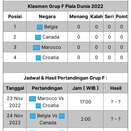
Klasmen Grup F Piala Dunia 2022
Posisi
Negara
Menang
Kalah
Seri
Point
1
Belgia
0
0
0
0
2
Canada
0
0
0
0
3
Marocco
0
0
0
0
4
Croatia
0
0
0
0
Jadwal & Hasil Pertandingan Grup F :
Tanggal
Pertandingan
Jam ( WIB )
Hasil
23 Nov
Marocco Vs
17:00
? - ?
2022
Croatia
24 Nov
Belgia Vs
2:00
? - ?
2022
Canada