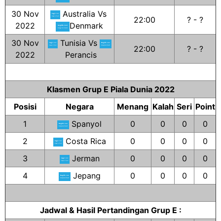
30 Nov
Australia Vs
22:00
? - ?
2022
Denmark
30 Nov
Tunisia Vs
22:00
? - ?
2022
Perancis
Klasmen Grup E Piala Dunia 2022
Posisi
Negara
Menang
Kalah
Seri
Point
1
Spanyol
0
0
0
0
2
Costa Rica
0
0
0
0
3
Jerman
0
0
0
0
4
Jepang
0
0
0
0
Jadwal & Hasil Pertandingan Grup E :