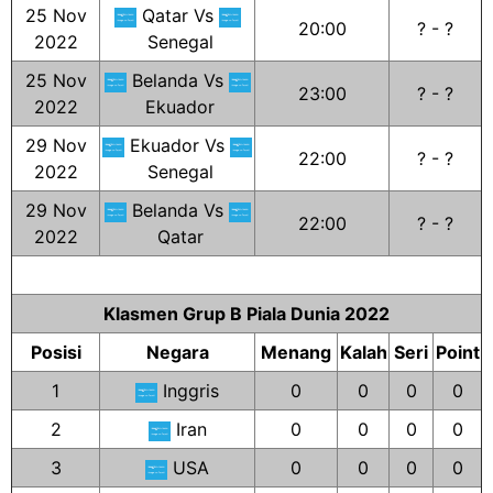
25 Nov
Qatar Vs
20:00
? - ?
2022
Senegal
25 Nov
Belanda Vs
23:00
? - ?
2022
Ekuador
29 Nov
Ekuador Vs
22:00
? - ?
2022
Senegal
29 Nov
Belanda Vs
22:00
? - ?
2022
Qatar
Klasmen Grup B Piala Dunia 2022
Posisi
Negara
Menang
Kalah
Seri
Point
1
Inggris
0
0
0
0
2
Iran
0
0
0
0
3
USA
0
0
0
0