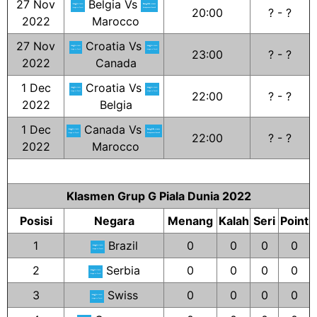
27 Nov
Belgia Vs
20:00
? - ?
2022
Marocco
27 Nov
Croatia Vs
23:00
? - ?
2022
Canada
1 Dec
Croatia Vs
22:00
? - ?
2022
Belgia
1 Dec
Canada Vs
22:00
? - ?
2022
Marocco
Klasmen Grup G Piala Dunia 2022
Posisi
Negara
Menang
Kalah
Seri
Point
1
Brazil
0
0
0
0
2
Serbia
0
0
0
0
3
Swiss
0
0
0
0