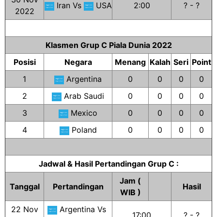
Iran Vs
USA
2:00
? - ?
2022
Klasmen Grup C Piala Dunia 2022
Posisi
Negara
Menang
Kalah
Seri
Point
1
Argentina
0
0
0
0
2
Arab Saudi
0
0
0
0
3
Mexico
0
0
0
0
4
Poland
0
0
0
0
Jadwal & Hasil Pertandingan Grup C :
Jam (
Tanggal
Pertandingan
Hasil
WIB )
22 Nov
Argentina Vs
17:00
? - ?