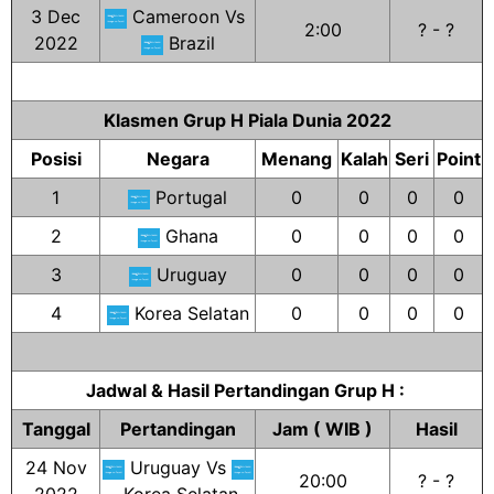
3 Dec
Cameroon Vs
2:00
? - ?
2022
Brazil
Klasmen Grup H Piala Dunia 2022
Posisi
Negara
Menang
Kalah
Seri
Point
1
Portugal
0
0
0
0
2
Ghana
0
0
0
0
3
Uruguay
0
0
0
0
4
Korea Selatan
0
0
0
0
Jadwal & Hasil Pertandingan Grup H :
Tanggal
Pertandingan
Jam ( WIB )
Hasil
24 Nov
Uruguay Vs
20:00
? - ?