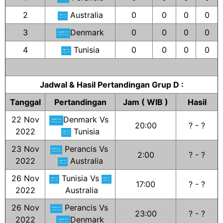
2
Australia
0
0
0
0
3
Denmark
0
0
0
0
4
Tunisia
0
0
0
0
Jadwal & Hasil Pertandingan Grup D :
Tanggal
Pertandingan
Jam ( WIB )
Hasil
22 Nov
Denmark Vs
20:00
? - ?
2022
Tunisia
23 Nov
Perancis Vs
2:00
? - ?
2022
Australia
26 Nov
Tunisia Vs
17:00
? - ?
2022
Australia
26 Nov
Perancis Vs
23:00
? - ?
2022
Denmark