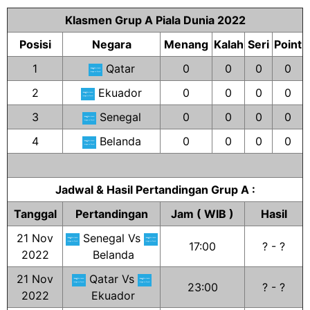
Klasmen Grup A Piala Dunia 2022
Posisi
Negara
Menang
Kalah
Seri
Point
1
Qatar
0
0
0
0
2
Ekuador
0
0
0
0
3
Senegal
0
0
0
0
4
Belanda
0
0
0
0
Jadwal & Hasil Pertandingan Grup A :
Tanggal
Pertandingan
Jam ( WIB )
Hasil
21 Nov
Senegal Vs
17:00
? - ?
2022
Belanda
21 Nov
Qatar Vs
23:00
? - ?
2022
Ekuador